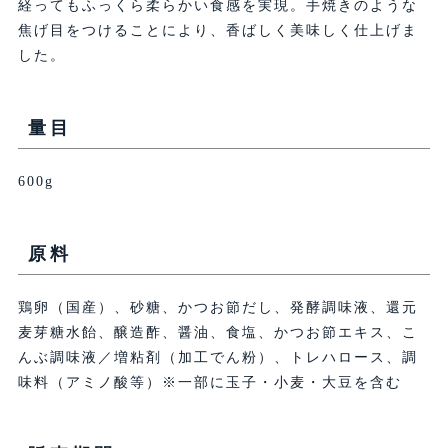
経ってもふっくら柔らかい食感を実現。手焼きのような
焦げ目をつけることにより、香ばしく美味しく仕上げま
した。
量目
600g
原料
鶏卵（国産）、砂糖、かつお節だし、発酵調味液、還元
麦芽糖水飴、醸造酢、醤油、食塩、かつお節エキス、こ
んぶ調味液／増粘剤（加工でん粉）、トレハロース、調
味料（アミノ酸等）※一部に玉子・小麦・大豆を含む